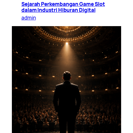
Sejarah Perkembangan Game Slot
dalam Industri Hiburan Digital
admin