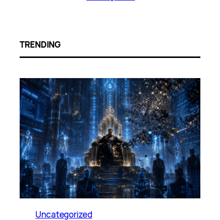
TRENDING
Uncategorized