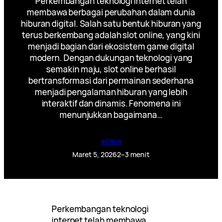
Perkembangan teknologi internet telah
membawa berbagai perubahan dalam dunia
hiburan digital. Salah satu bentuk hiburan yang
terus berkembang adalah slot online, yang kini
menjadi bagian dari ekosistem game digital
modern. Dengan dukungan teknologi yang
semakin maju, slot online berhasil
bertransformasi dari permainan sederhana
menjadi pengalaman hiburan yang lebih
interaktif dan dinamis. Fenomena ini
menunjukkan bagaimana…
admin
Maret 5, 2026
2–3 menit
Perkembangan teknologi
internet telah membawa