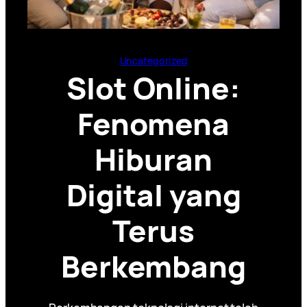
Uncategorized
Slot Online:
Fenomena
Hiburan
Digital yang
Terus
Berkembang