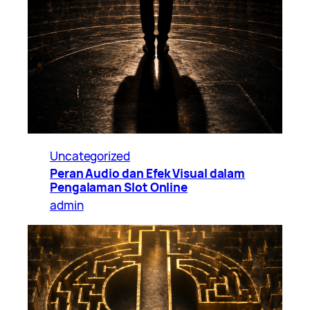
Uncategorized
Peran Audio dan Efek Visual dalam
Pengalaman Slot Online
admin