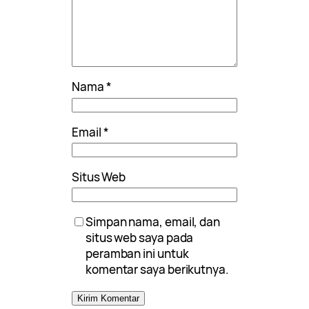
Nama
*
Email
*
Situs Web
Simpan nama, email, dan
situs web saya pada
peramban ini untuk
komentar saya berikutnya.