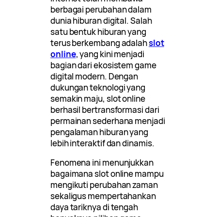
berbagai perubahan dalam
dunia hiburan digital. Salah
satu bentuk hiburan yang
terus berkembang adalah
slot
online
, yang kini menjadi
bagian dari ekosistem game
digital modern. Dengan
dukungan teknologi yang
semakin maju, slot online
berhasil bertransformasi dari
permainan sederhana menjadi
pengalaman hiburan yang
lebih interaktif dan dinamis.
Fenomena ini menunjukkan
bagaimana slot online mampu
mengikuti perubahan zaman
sekaligus mempertahankan
daya tariknya di tengah