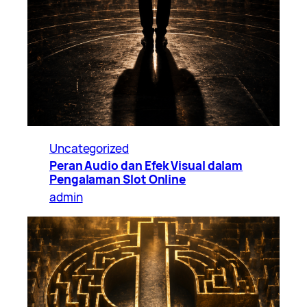
Uncategorized
Peran Audio dan Efek Visual dalam
Pengalaman Slot Online
admin