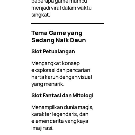
beberapa game mampu
menjadi viral dalam waktu
singkat.
Tema Game yang
Sedang Naik Daun
Slot Petualangan
Mengangkat konsep
eksplorasi dan pencarian
harta karun dengan visual
yang menarik.
Slot Fantasi dan Mitologi
Menampilkan dunia magis,
karakter legendaris, dan
elemen cerita yang kaya
imajinasi.