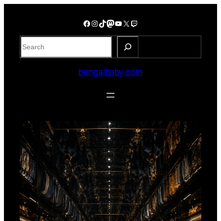
Lewati
ke
Facebook
Instagram
TikTok
Mastodon
YouTube
X
Twitch
konten
S
e
a
bengalbaby.com
r
c
h