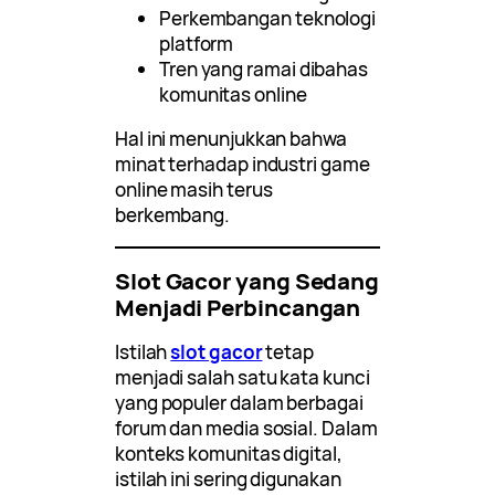
Perkembangan teknologi
platform
Tren yang ramai dibahas
komunitas online
Hal ini menunjukkan bahwa
minat terhadap industri game
online masih terus
berkembang.
Slot Gacor yang Sedang
Menjadi Perbincangan
Istilah
slot gacor
tetap
menjadi salah satu kata kunci
yang populer dalam berbagai
forum dan media sosial. Dalam
konteks komunitas digital,
istilah ini sering digunakan