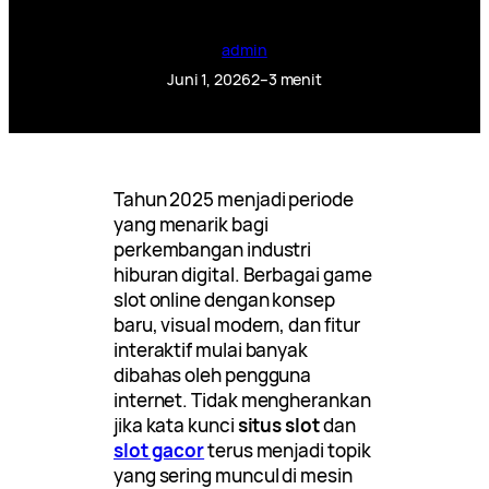
admin
Juni 1, 2026
2–3 menit
Tahun 2025 menjadi periode
yang menarik bagi
perkembangan industri
hiburan digital. Berbagai game
slot online dengan konsep
baru, visual modern, dan fitur
interaktif mulai banyak
dibahas oleh pengguna
internet. Tidak mengherankan
jika kata kunci
situs slot
dan
slot gacor
terus menjadi topik
yang sering muncul di mesin