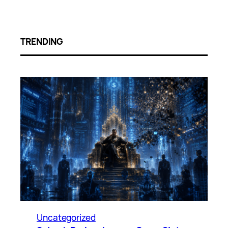
TRENDING
Uncategorized