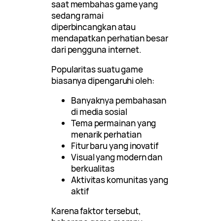
saat membahas game yang
sedang ramai
diperbincangkan atau
mendapatkan perhatian besar
dari pengguna internet.
Popularitas suatu game
biasanya dipengaruhi oleh:
Banyaknya pembahasan
di media sosial
Tema permainan yang
menarik perhatian
Fitur baru yang inovatif
Visual yang modern dan
berkualitas
Aktivitas komunitas yang
aktif
Karena faktor tersebut,