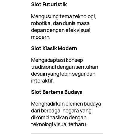
Slot Futuristik
Mengusung tema teknologi,
robotika, dan dunia masa
depan dengan efek visual
modern.
Slot Klasik Modern
Mengadaptasi konsep
tradisional dengan sentuhan
desain yang lebih segar dan
interaktif.
Slot Bertema Budaya
Menghadirkan elemen budaya
dari berbagai negara yang
dikombinasikan dengan
teknologi visual terbaru.